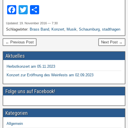
F
T
T
a
wi
eil
Updated: 19. November 2016 — 7:30
c
tt
e
Schlagwörter:
Brass Band
,
Konzert
,
Musik
,
Schaumburg
,
stadthagen
e
er
n
← Previous Post
Next Post →
b
o
Aktuelles
o
Herbstkonzert am 05.11.2023
k
Konzert zur Eröffnung des Weinfests am 02.09.2023
Folge uns auf Facebook!
Kategorien
Allgemein