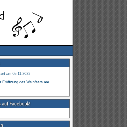
s
ert am 05.11.2023
r Eröffnung des Weinfests am
3
s auf Facebook!
en