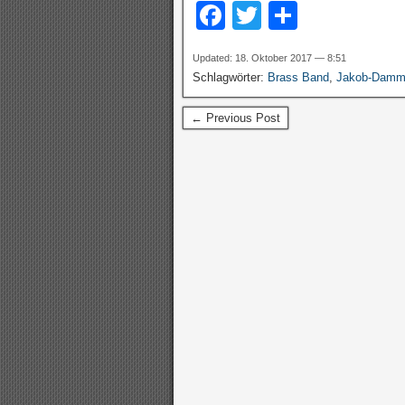
F
T
T
a
wi
eil
Updated: 18. Oktober 2017 — 8:51
c
tt
e
Schlagwörter:
Brass Band
,
Jakob-Damm
e
er
n
← Previous Post
b
o
o
k