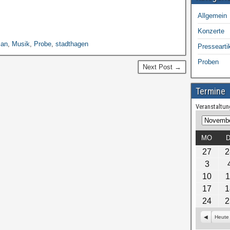
Allgemein
Konzerte
an
,
Musik
,
Probe
,
stadthagen
Pressearti
Proben
Next Post →
Termine
Veranstaltun
M
J
o
a
MO
D
n
h
27
2
a
r
3
t
10
1
17
1
24
2
Z
Heute
u