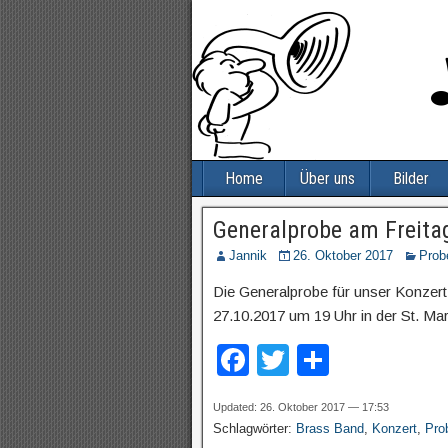
Home
Über uns
Bilder
Generalprobe am Freitag
Jannik
26. Oktober 2017
Prob
Die Generalprobe für unser Konzert
27.10.2017 um 19 Uhr in der St. Marti
F
T
T
a
wi
eil
Updated: 26. Oktober 2017 — 17:53
c
tt
e
Schlagwörter:
Brass Band
,
Konzert
,
Pro