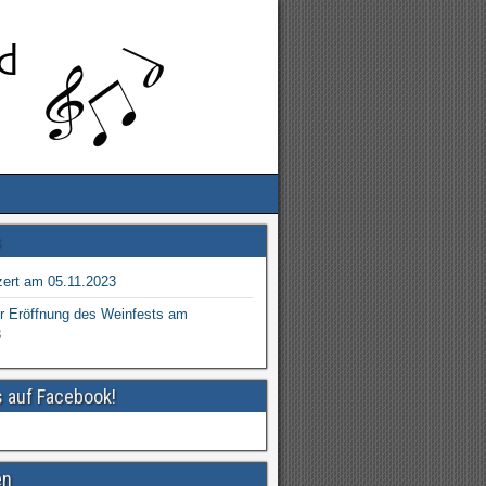
s
ert am 05.11.2023
r Eröffnung des Weinfests am
3
s auf Facebook!
en