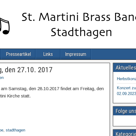
Presseartikel
Links
Impressum
Aktuelle
, den 27.10. 2017
en
Herbstkonz
Konzert zu
 am Samstag, den 28.10.2017 findet am Freitag, den
02.09.202
ni Kirche statt.
Folge un
be
,
stadthagen
Kategori