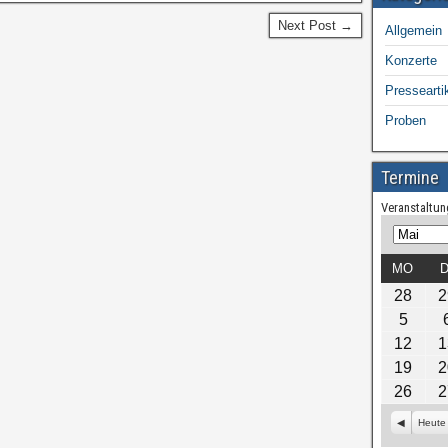
Next Post →
Allgemein
Konzerte
Pressearti
Proben
Termine
Veranstaltun
M
J
o
a
MO
D
n
h
28
2
a
r
5
t
12
1
19
2
26
2
Z
Heute
u