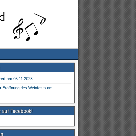
s
ert am 05.11.2023
r Eröffnung des Weinfests am
3
s auf Facebook!
en