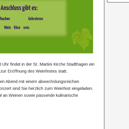
r
ü
c
k
r findet in der St. Martini Kirche Stadthagen ein
zur Eröffnung des Weinfestes statt.
igen Abend mit einem abwechslungsreichen
zert sind Sie herzlich zum Weinfest eingeladen.
hl an Weinen sowie passende kulinarische