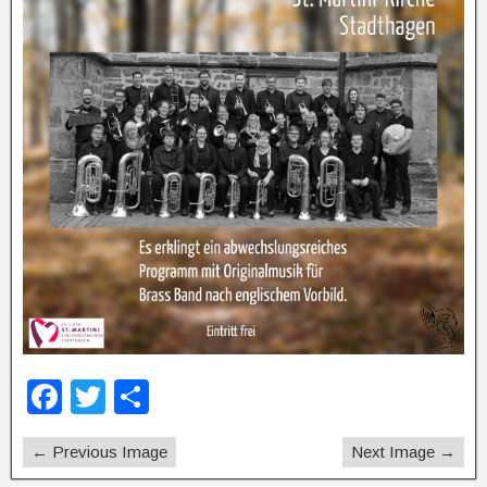
F
T
T
a
wi
eil
← Previous Image
Next Image →
c
tt
e