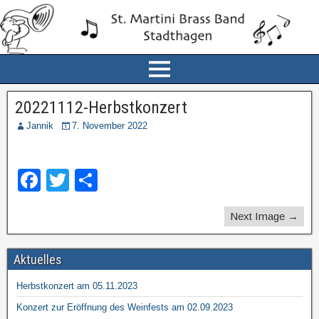
20221112-Herbstkonzert
Jannik
7. November 2022
F
T
T
a
wi
eil
Next Image →
c
tt
e
e
er
n
Aktuelles
b
Herbstkonzert am 05.11.2023
o
Konzert zur Eröffnung des Weinfests am 02.09.2023
o