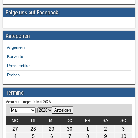
k
Folge uns auf Facebook!
Kategorien
Allgemein
Konzerte
Presseartikel
Proben
Termine
Veranstaltungen in Mai 2026
M
J
o
a
MO
DI
MI
DO
FR
SA
SO
n
h
27
28
29
30
1
2
3
a
r
4
5
6
7
8
9
10
t