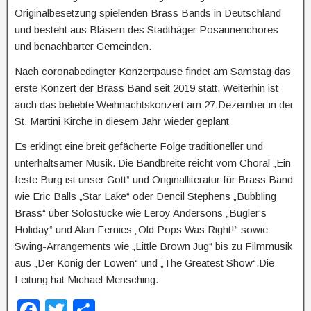
Originalbesetzung spielenden Brass Bands in Deutschland
und besteht aus Bläsern des Stadthäger Posaunenchores
und benachbarter Gemeinden.
Nach coronabedingter Konzertpause findet am Samstag das
erste Konzert der Brass Band seit 2019 statt. Weiterhin ist
auch das beliebte Weihnachtskonzert am 27.Dezember in der
St. Martini Kirche in diesem Jahr wieder geplant
Es erklingt eine breit gefächerte Folge traditioneller und
unterhaltsamer Musik. Die Bandbreite reicht vom Choral „Ein
feste Burg ist unser Gott“ und Originalliteratur für Brass Band
wie Eric Balls „Star Lake“ oder Dencil Stephens „Bubbling
Brass“ über Solostücke wie Leroy Andersons „Bugler‘s
Holiday“ und Alan Fernies „Old Pops Was Right!“ sowie
Swing-Arrangements wie „Little Brown Jug“ bis zu Filmmusik
aus „Der König der Löwen“ und „The Greatest Show“.Die
Leitung hat Michael Mensching.
F
T
T