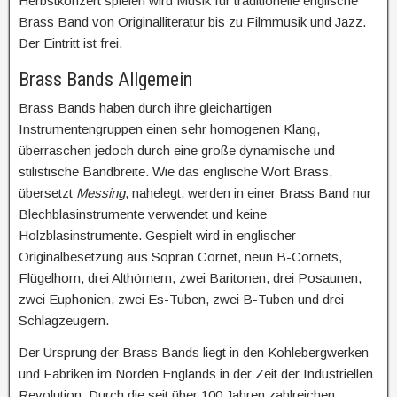
Herbstkonzert spielen wird Musik für traditionelle englische
Brass Band von Originalliteratur bis zu Filmmusik und Jazz.
Der Eintritt ist frei.
Brass Bands Allgemein
Brass Bands haben durch ihre gleichartigen
Instrumentengruppen einen sehr homogenen Klang,
überraschen jedoch durch eine große dynamische und
stilistische Bandbreite. Wie das englische Wort Brass,
übersetzt
Messing
, nahelegt, werden in einer Brass Band nur
Blechblasinstrumente verwendet und keine
Holzblasinstrumente. Gespielt wird in englischer
Originalbesetzung aus Sopran Cornet, neun B-Cornets,
Flügelhorn, drei Althörnern, zwei Baritonen, drei Posaunen,
zwei Euphonien, zwei Es-Tuben, zwei B-Tuben und drei
Schlagzeugern.
Der Ursprung der Brass Bands liegt in den Kohlebergwerken
und Fabriken im Norden Englands in der Zeit der Industriellen
Revolution. Durch die seit über 100 Jahren zahlreichen