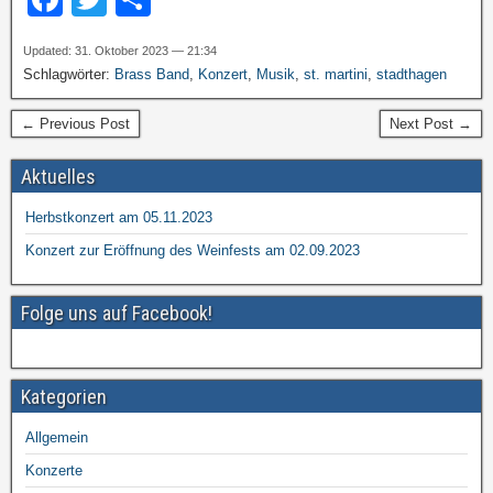
a
wi
eil
Updated: 31. Oktober 2023 — 21:34
c
tt
e
Schlagwörter:
Brass Band
,
Konzert
,
Musik
,
st. martini
,
stadthagen
e
er
n
← Previous Post
Next Post →
b
o
Aktuelles
o
Herbstkonzert am 05.11.2023
k
Konzert zur Eröffnung des Weinfests am 02.09.2023
Folge uns auf Facebook!
Kategorien
Allgemein
Konzerte