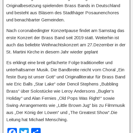
Originalbesetzung spielenden Brass Bands in Deutschland
und besteht aus Bläsern des Stadthäger Posaunenchores
und benachbarter Gemeinden.
Nach coronabedingter Konzertpause findet am Samstag das
erste Konzert der Brass Band seit 2019 statt. Weiterhin ist
auch das beliebte Weihnachtskonzert am 27.Dezember in der
St. Martini Kirche in diesem Jahr wieder geplant
Es erklingt eine breit gefächerte Folge traditioneller und
unterhaltsamer Musik. Die Bandbreite reicht vom Choral „Ein
feste Burg ist unser Gott“ und Originalliteratur für Brass Band
wie Eric Balls „Star Lake“ oder Dencil Stephens „Bubbling
Brass“ über Solostücke wie Leroy Andersons „Bugler‘s
Holiday“ und Alan Fernies „Old Pops Was Right!“ sowie
Swing-Arrangements wie „Little Brown Jug“ bis zu Filmmusik
aus „Der König der Löwen“ und „The Greatest Show“.Die
Leitung hat Michael Mensching.
F
T
T