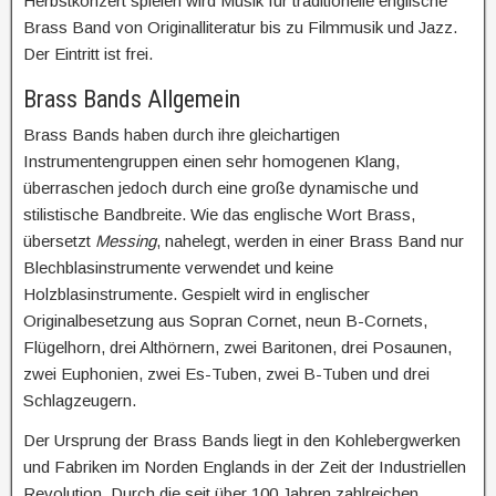
Herbstkonzert spielen wird Musik für traditionelle englische
Brass Band von Originalliteratur bis zu Filmmusik und Jazz.
Der Eintritt ist frei.
Brass Bands Allgemein
Brass Bands haben durch ihre gleichartigen
Instrumentengruppen einen sehr homogenen Klang,
überraschen jedoch durch eine große dynamische und
stilistische Bandbreite. Wie das englische Wort Brass,
übersetzt
Messing
, nahelegt, werden in einer Brass Band nur
Blechblasinstrumente verwendet und keine
Holzblasinstrumente. Gespielt wird in englischer
Originalbesetzung aus Sopran Cornet, neun B-Cornets,
Flügelhorn, drei Althörnern, zwei Baritonen, drei Posaunen,
zwei Euphonien, zwei Es-Tuben, zwei B-Tuben und drei
Schlagzeugern.
Der Ursprung der Brass Bands liegt in den Kohlebergwerken
und Fabriken im Norden Englands in der Zeit der Industriellen
Revolution. Durch die seit über 100 Jahren zahlreichen