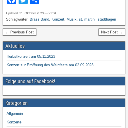
a
wi
eil
Updated: 31. Oktober 2023 — 21:34
c
tt
e
Schlagwörter:
Brass Band
,
Konzert
,
Musik
,
st. martini
,
stadthagen
e
er
n
← Previous Post
Next Post →
b
o
Aktuelles
o
Herbstkonzert am 05.11.2023
k
Konzert zur Eröffnung des Weinfests am 02.09.2023
Folge uns auf Facebook!
Kategorien
Allgemein
Konzerte