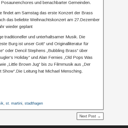
er Posaunenchores und benachbarter Gemeinden.
 findet am Samstag das erste Konzert der Brass
t auch das beliebte Weihnachtskonzert am 27.Dezember
 Jahr wieder geplant
ge traditioneller und unterhaltsamer Musik. Die
te Burg ist unser Gott“ und Originalliteratur für
ke“ oder Dencil Stephens „Bubbling Brass“ über
ugler‘s Holiday“ und Alan Fernies „Old Pops Was
ie „Little Brown Jug“ bis zu Filmmusik aus „Der
t Show“.Die Leitung hat Michael Mensching.
ik
,
st. martini
,
stadthagen
Next Post →