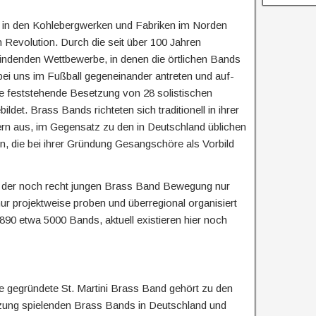
r
ü
t in den Kohlebergwerken und Fabriken im Norden
c
k
en Revolution. Durch die seit über 100 Jahren
ttfindenden Wettbewerbe, in denen die örtlichen Bands
bei uns im Fußball gegeneinander antreten und auf-
se feststehende Besetzung von 28 solistischen
det. Brass Bands richteten sich traditionell in ihrer
ern aus, im Gegensatz zu den in Deutschland üblichen
, die bei ihrer Gründung Gesangschöre als Vorbild
in der noch recht jungen Brass Band Bewegung nur
ur projektweise proben und überregional organisiert
890 etwa 5000 Bands, aktuell existieren hier noch
 gegründete St. Martini Brass Band gehört zu den
tzung spielenden Brass Bands in Deutschland und