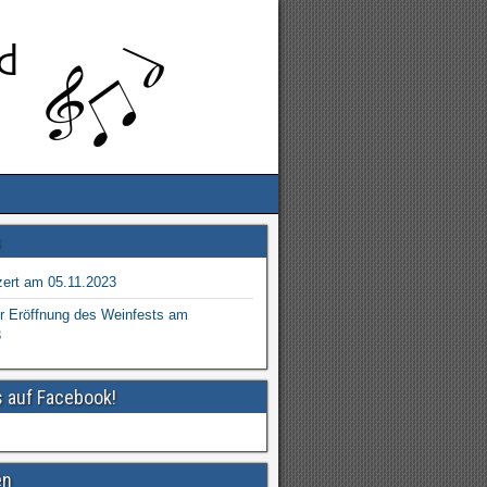
s
ert am 05.11.2023
r Eröffnung des Weinfests am
3
s auf Facebook!
en