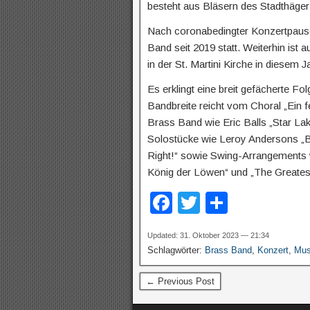
besteht aus Bläsern des Stadthäg
Nach coronabedingter Konzertpause
Band seit 2019 statt. Weiterhin is
in der St. Martini Kirche in diesem
Es erklingt eine breit gefächerte Fol
Bandbreite reicht vom Choral „Ein fes
Brass Band wie Eric Balls „Star La
Solostücke wie Leroy Andersons „B
Right!“ sowie Swing-Arrangements w
König der Löwen“ und „The Greates
F
T
T
a
wi
eil
Updated: 31. Oktober 2023 — 21:34
c
tt
e
Schlagwörter:
Brass Band
,
Konzert
,
Mus
e
er
n
← Previous Post
b