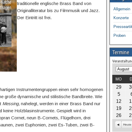
traditionelle englische Brass Band von
Allgemein
Originalliteratur bis zu Filmmusik und Jazz.
Der Eintritt ist frei.
Konzerte
Pressearti
Proben
Termine
Veranstaltun
M
J
o
a
MO
D
n
h
29
3
a
r
chartigen Instrumentengruppen einen sehr homogenen
5
t
ne große dynamische und stilistische Bandbreite. Wie
12
1
zt
Messing
, nahelegt, werden in einer Brass Band nur
19
2
 keine Holzblasinstrumente. Gespielt wird in
26
2
opran Cornet, neun B-Cornets, Flügelhorn, drei
osaunen, zwei Euphonien, zwei Es-Tuben, zwei B-
Z
Heute
u