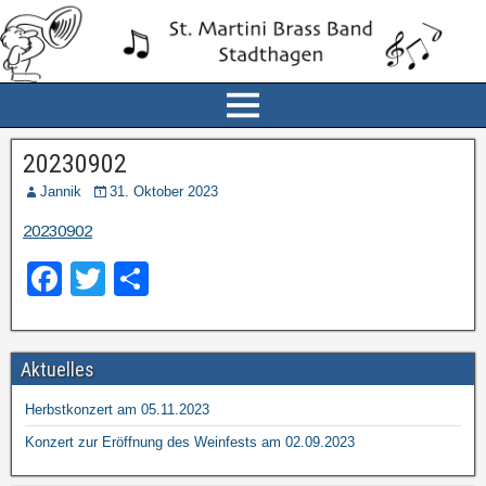
20230902
Jannik
31. Oktober 2023
20230902
F
T
T
a
wi
eil
c
tt
e
Aktuelles
e
er
n
b
Herbstkonzert am 05.11.2023
o
Konzert zur Eröffnung des Weinfests am 02.09.2023