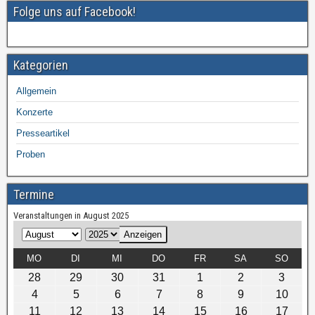
o
Folge uns auf Facebook!
k
Kategorien
Allgemein
Konzerte
Presseartikel
Proben
Termine
Veranstaltungen in August 2025
M
J
o
a
MO
DI
MI
DO
FR
SA
SO
n
h
28
29
30
31
1
2
3
a
r
4
5
6
7
8
9
10
t
11
12
13
14
15
16
17