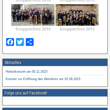
Gruppenfoto 2016
Gruppenfoto 2015
Gruppenfoto 2014
Gruppenfoto 2012
F
T
T
a
wi
eil
c
tt
e
Aktuelles
e
er
n
b
Herbstkonzert am 05.11.2023
o
Konzert zur Eröffnung des Weinfests am 02.09.2023
o
Folge uns auf Facebook!
k