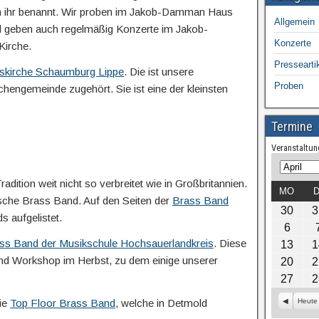
h ihr benannt. Wir proben im Jakob-Damman Haus
Allgemein
nd geben auch regelmäßig Konzerte im Jakob-
Konzerte
Kirche.
Pressearti
eskirche Schaumburg Lippe
. Die ist unsere
Proben
rchengemeinde zugehört. Sie ist eine der kleinsten
Termine
Veranstaltung
M
J
adition weit nicht so verbreitet wie in Großbritannien.
o
a
MO
D
utsche Brass Band. Auf den Seiten der
Brass Band
n
h
30
3
a
r
s aufgelistet.
6
t
ss Band der Musikschule Hochsauerlandkreis
. Diese
13
1
Band Workshop im Herbst, zu dem einige unserer
20
2
27
2
die
Top Floor Brass Band
, welche in Detmold
Z
Heute
u