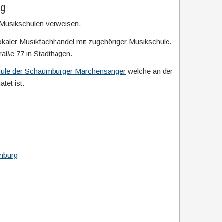
rg
e Musikschulen verweisen.
okaler Musikfachhandel mit zugehöriger Musikschule.
raße 77 in Stadthagen.
ule der Schaumburger Märchensänger
welche an der
tet ist.
mburg