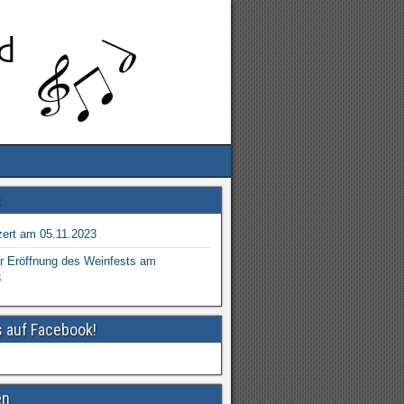
s
ert am 05.11.2023
r Eröffnung des Weinfests am
3
s auf Facebook!
en