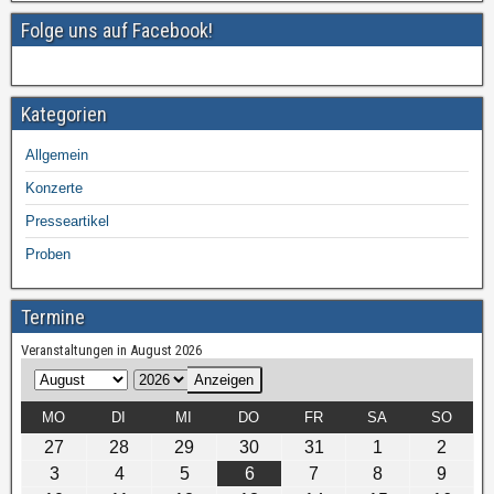
Folge uns auf Facebook!
Kategorien
Allgemein
Konzerte
Presseartikel
Proben
Termine
Veranstaltungen in August 2026
M
J
o
a
MO
DI
MI
DO
FR
SA
SO
n
h
27
28
29
30
31
1
2
a
r
3
4
5
6
7
8
9
t