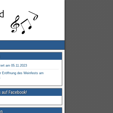
s
ert am 05.11.2023
r Eröffnung des Weinfests am
3
s auf Facebook!
en