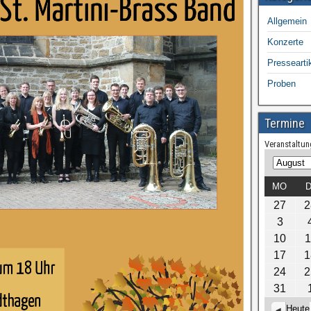
Allgemein
Konzerte
Pressearti
Proben
Termine
Veranstaltun
M
J
o
a
MO
D
n
h
27
2
a
r
3
t
10
1
17
1
24
2
31
Heute
Z