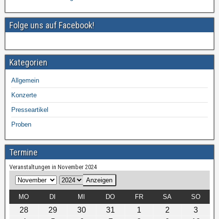
Folge uns auf Facebook!
Kategorien
Allgemein
Konzerte
Presseartikel
Proben
Termine
Veranstaltungen in November 2024
M
J
o
a
MO
DI
MI
DO
FR
SA
SO
n
h
28
29
30
31
1
2
3
a
r