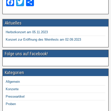
F
T
T
t
t
o
r
r
a
wi
eil
r
a
a
i
g
g
c
tt
e
e
e
e
Aktuelles
e
er
n
n
n
n
i
i
b
Herbstkonzert am 05.11.2023
n
n
o
Konzert zur Eröffnung des Weinfests am 02.09.2023
o
Folge uns auf Facebook!
k
Kategorien
Allgemein
Konzerte
Presseartikel
Proben