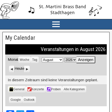
My Calendar
Veranstaltungen in August 2026
Monat
Woche
Tag
M
J
o
a
Heute
Z
W
n
h
u
e
r
i
a
r
In diesem Zeitraum sind keine Veranstaltungen geplant.
ü
t
t
c
e
K
General
Konzerte
Proben
Alle Kategorien
k
r
a
t
E
Google
E
Outlook
i
i
e
n
n
g