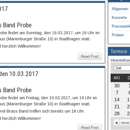
017
Allgemein
Konzerte
s Band Probe
Pressearti
obe findet am Sonntag, den 19.03.2017, um 19 Uhr im
Proben
 (Marienburger Straße 10) in Stadthagen statt.
d herzlich Willkommen!
Termine
Read Post
Veranstaltun
M
J
 den 10.03.2017
o
a
MO
D
n
h
30
a
r
s Band Probe
7
t
obe findet am Freitag, den 10.03.2017, um 19 Uhr im
14
1
 (Marienburger Straße 10) in Stadthagen statt.
21
2
end-Brass Band treffen sich bereits um 18 Uhr.
28
2
d herzlich Willkommen!
Z
Heute
Read Post
u