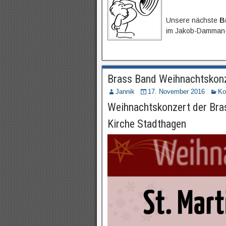
Unsere nächste
B
im Jakob-Damman-H
Brass Band Weihnachtskon
Jannik
17. November 2016
Ko
Weihnachtskonzert der Bra
Kirche Stadthagen