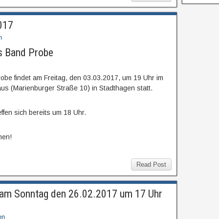
r
ü
c
017
k
n
s Band Probe
obe findet am Freitag, den 03.03.2017, um 19 Uhr im
 (Marienburger Straße 10) in Stadthagen statt.
ffen sich bereits um 18 Uhr.
men!
Read Post
 am Sonntag den 26.02.2017 um 17 Uhr
en