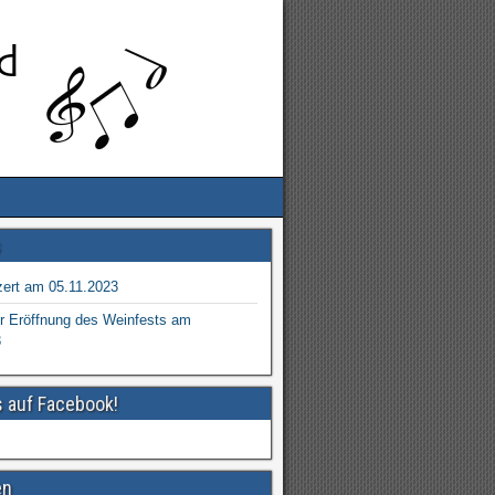
s
ert am 05.11.2023
r Eröffnung des Weinfests am
3
s auf Facebook!
en