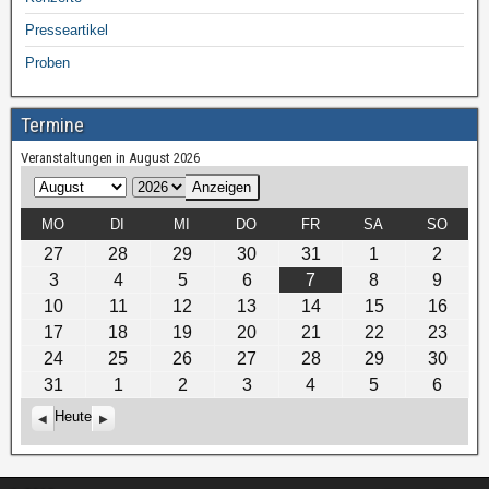
Presseartikel
Proben
Termine
Veranstaltungen in August 2026
M
J
o
a
MO
DI
MI
DO
FR
SA
SO
n
h
27
28
29
30
31
1
2
a
r
3
4
5
6
7
8
9
t
10
11
12
13
14
15
16
17
18
19
20
21
22
23
24
25
26
27
28
29
30
31
1
2
3
4
5
6
Heute
Z
W
u
e
r
i
ü
t
c
e