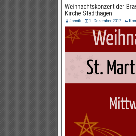
Weihnachtskonzert der Bra
Kirche Stadthagen
Jannik
1. Dezember 2017
Kon