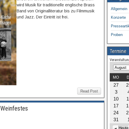
wird Musik für traditionelle englische Brass
Allgemein
Band von Originalliteratur bis zu Filmmusik
und Jazz. Der Eintritt ist frei.
Konzerte
Pressearti
Proben
Termine
Veranstaltun
M
J
o
a
MO
D
n
h
27
2
a
r
Read Post
3
t
10
1
17
1
 Weinfestes
24
2
31
Heute
Z