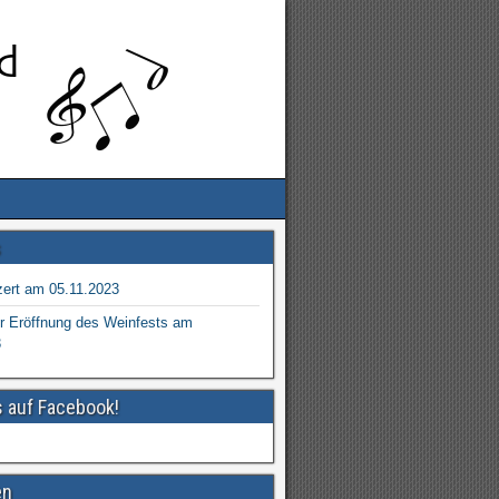
s
ert am 05.11.2023
r Eröffnung des Weinfests am
3
s auf Facebook!
en