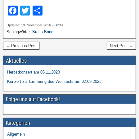
F
T
T
a
wi
eil
Updated: 19. November 2016 — 6:30
c
tt
e
Schlagwörter:
Brass Band
e
er
n
← Previous Post
Next Post →
b
o
Aktuelles
o
Herbstkonzert am 05.11.2023
k
Konzert zur Eröffnung des Weinfests am 02.09.2023
Folge uns auf Facebook!
Kategorien
Allgemein