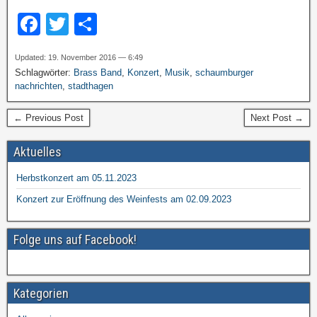
F
T
T
a
wi
eil
Updated: 19. November 2016 — 6:49
c
tt
e
Schlagwörter:
Brass Band
,
Konzert
,
Musik
,
schaumburger
e
er
n
nachrichten
,
stadthagen
b
← Previous Post
Next Post →
o
Aktuelles
o
k
Herbstkonzert am 05.11.2023
Konzert zur Eröffnung des Weinfests am 02.09.2023
Folge uns auf Facebook!
Kategorien