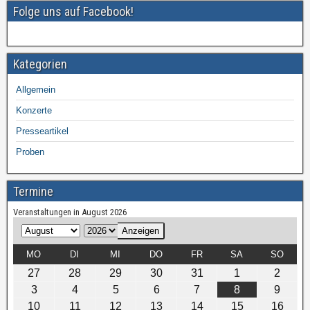
o
Folge uns auf Facebook!
k
Kategorien
Allgemein
Konzerte
Presseartikel
Proben
Termine
Veranstaltungen in August 2026
M
J
o
a
MO
DI
MI
DO
FR
SA
SO
n
h
27
28
29
30
31
1
2
a
r
3
4
5
6
7
8
9
t
10
11
12
13
14
15
16