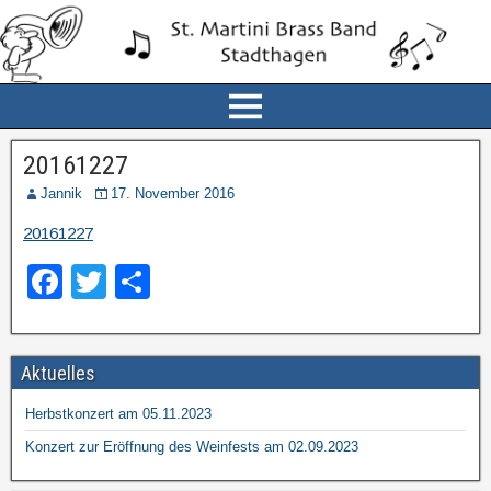
20161227
Jannik
17. November 2016
20161227
F
T
T
a
wi
eil
c
tt
e
Aktuelles
e
er
n
b
Herbstkonzert am 05.11.2023
o
Konzert zur Eröffnung des Weinfests am 02.09.2023