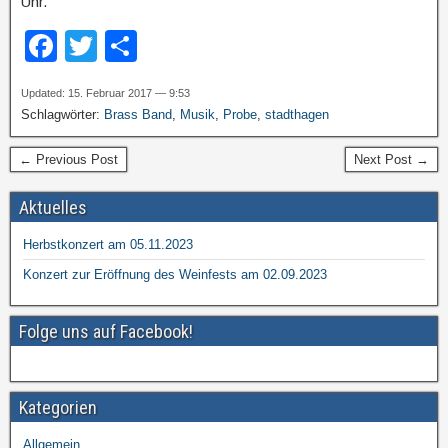
Uhr.
F
T
T
a
wi
eil
Updated: 15. Februar 2017 — 9:53
c
tt
e
Schlagwörter:
Brass Band
,
Musik
,
Probe
,
stadthagen
e
er
n
← Previous Post
Next Post →
b
o
Aktuelles
o
Herbstkonzert am 05.11.2023
k
Konzert zur Eröffnung des Weinfests am 02.09.2023
Folge uns auf Facebook!
Kategorien
Allgemein