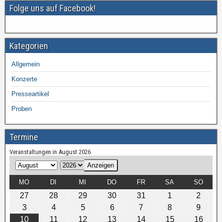
o
Folge uns auf Facebook!
k
Kategorien
Allgemein
Konzerte
Presseartikel
Proben
Termine
Veranstaltungen in August 2026
M
J
o
a
MO
DI
MI
DO
FR
SA
SO
n
h
27
28
29
30
31
1
2
a
r
3
4
5
6
7
8
9
t
10
11
12
13
14
15
16