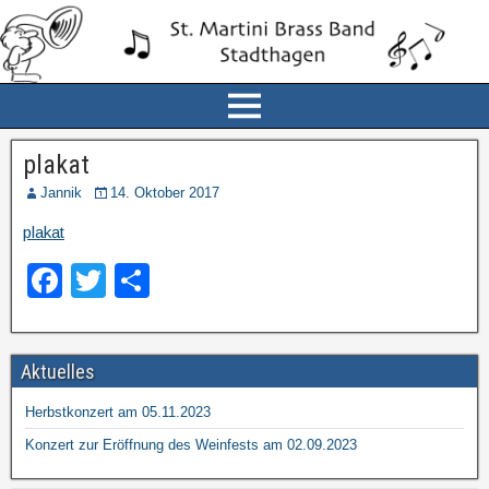
plakat
Jannik
14. Oktober 2017
plakat
F
T
T
a
wi
eil
c
tt
e
Aktuelles
e
er
n
b
Herbstkonzert am 05.11.2023
o
Konzert zur Eröffnung des Weinfests am 02.09.2023