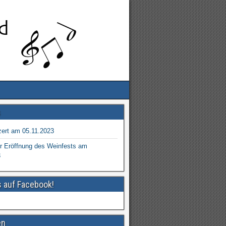
s
ert am 05.11.2023
r Eröffnung des Weinfests am
3
s auf Facebook!
en